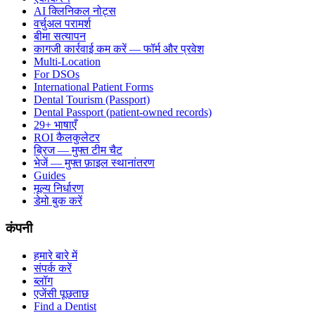
AI क्लिनिकल नोट्स
वर्चुअल परामर्श
बीमा सत्यापन
कागजी कार्रवाई कम करें — फॉर्म और प्रवेश
Multi-Location
For DSOs
International Patient Forms
Dental Tourism (Passport)
Dental Passport (patient-owned records)
29+ भाषाएँ
ROI कैलकुलेटर
ब्रिज — मुफ्त टीम चैट
भेजें — मुफ्त फ़ाइल स्थानांतरण
Guides
मूल्य निर्धारण
डेमो बुक करें
कंपनी
हमारे बारे में
संपर्क करें
ब्लॉग
एजेंसी पूछताछ
Find a Dentist