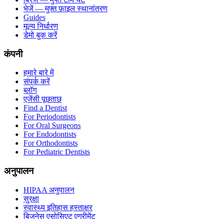
भेजें — मुफ्त फ़ाइल स्थानांतरण
Guides
मूल्य निर्धारण
डेमो बुक करें
कंपनी
हमारे बारे में
संपर्क करें
ब्लॉग
एजेंसी पूछताछ
Find a Dentist
For Periodontists
For Oral Surgeons
For Endodontists
For Orthodontists
For Pediatric Dentists
अनुपालन
HIPAA अनुपालन
सुरक्षा
स्वास्थ्य इतिहास हस्ताक्षर
बिजनेस एसोसिएट एग्रीमेंट