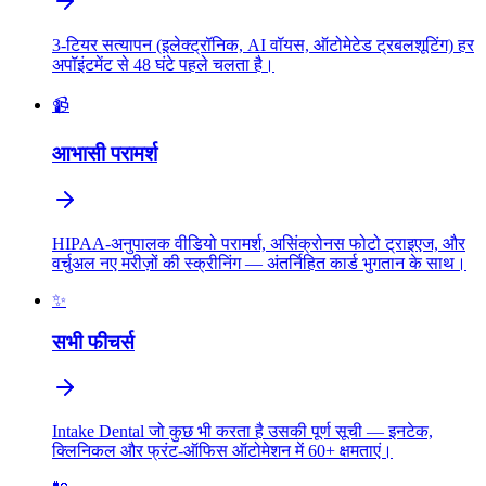
3-टियर सत्यापन (इलेक्ट्रॉनिक, AI वॉयस, ऑटोमेटेड ट्रबलशूटिंग) हर
अपॉइंटमेंट से 48 घंटे पहले चलता है।
📹
आभासी परामर्श
HIPAA-अनुपालक वीडियो परामर्श, असिंक्रोनस फोटो ट्राइएज, और
वर्चुअल नए मरीज़ों की स्क्रीनिंग — अंतर्निहित कार्ड भुगतान के साथ।
✨
सभी फीचर्स
Intake Dental जो कुछ भी करता है उसकी पूर्ण सूची — इनटेक,
क्लिनिकल और फ्रंट-ऑफिस ऑटोमेशन में 60+ क्षमताएं।