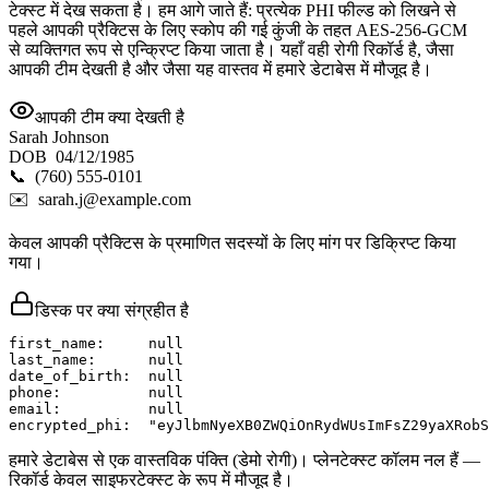
टेक्स्ट में देख सकता है। हम आगे जाते हैं: प्रत्येक PHI फील्ड को लिखने से
पहले आपकी प्रैक्टिस के लिए स्कोप की गई कुंजी के तहत AES-256-GCM
से व्यक्तिगत रूप से एन्क्रिप्ट किया जाता है। यहाँ वही रोगी रिकॉर्ड है, जैसा
आपकी टीम देखती है और जैसा यह वास्तव में हमारे डेटाबेस में मौजूद है।
आपकी टीम क्या देखती है
Sarah Johnson
DOB 04/12/1985
📞 (760) 555-0101
✉️ sarah.j@example.com
केवल आपकी प्रैक्टिस के प्रमाणित सदस्यों के लिए मांग पर डिक्रिप्ट किया
गया।
डिस्क पर क्या संग्रहीत है
first_name:     null

last_name:      null

date_of_birth:  null

phone:          null

email:          null

encrypted_phi:  "eyJlbmNyeXB0ZWQiOnRydWUsImFsZ29yaXRobS
हमारे डेटाबेस से एक वास्तविक पंक्ति (डेमो रोगी)। प्लेनटेक्स्ट कॉलम नल हैं —
रिकॉर्ड केवल साइफरटेक्स्ट के रूप में मौजूद है।