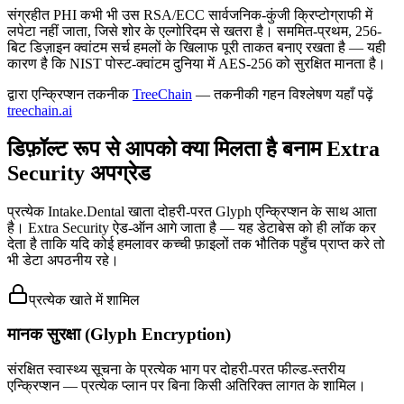
संग्रहीत PHI कभी भी उस RSA/ECC सार्वजनिक-कुंजी क्रिप्टोग्राफी में
लपेटा नहीं जाता, जिसे शोर के एल्गोरिदम से खतरा है। सममित-प्रथम, 256-
बिट डिज़ाइन क्वांटम सर्च हमलों के खिलाफ पूरी ताकत बनाए रखता है — यही
कारण है कि NIST पोस्ट-क्वांटम दुनिया में AES-256 को सुरक्षित मानता है।
द्वारा एन्क्रिप्शन तकनीक
TreeChain
— तकनीकी गहन विश्लेषण यहाँ पढ़ें
treechain.ai
डिफ़ॉल्ट रूप से आपको क्या मिलता है बनाम Extra
Security अपग्रेड
प्रत्येक Intake.Dental खाता दोहरी-परत Glyph एन्क्रिप्शन के साथ आता
है। Extra Security ऐड-ऑन आगे जाता है — यह डेटाबेस को ही लॉक कर
देता है ताकि यदि कोई हमलावर कच्ची फ़ाइलों तक भौतिक पहुँच प्राप्त करे तो
भी डेटा अपठनीय रहे।
प्रत्येक खाते में शामिल
मानक सुरक्षा (Glyph Encryption)
संरक्षित स्वास्थ्य सूचना के प्रत्येक भाग पर दोहरी-परत फील्ड-स्तरीय
एन्क्रिप्शन — प्रत्येक प्लान पर बिना किसी अतिरिक्त लागत के शामिल।