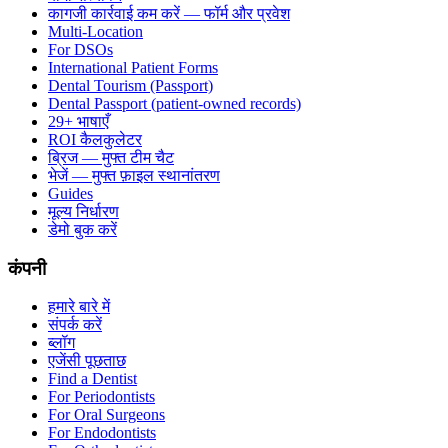
कागजी कार्रवाई कम करें — फॉर्म और प्रवेश
Multi-Location
For DSOs
International Patient Forms
Dental Tourism (Passport)
Dental Passport (patient-owned records)
29+ भाषाएँ
ROI कैलकुलेटर
ब्रिज — मुफ्त टीम चैट
भेजें — मुफ्त फ़ाइल स्थानांतरण
Guides
मूल्य निर्धारण
डेमो बुक करें
कंपनी
हमारे बारे में
संपर्क करें
ब्लॉग
एजेंसी पूछताछ
Find a Dentist
For Periodontists
For Oral Surgeons
For Endodontists